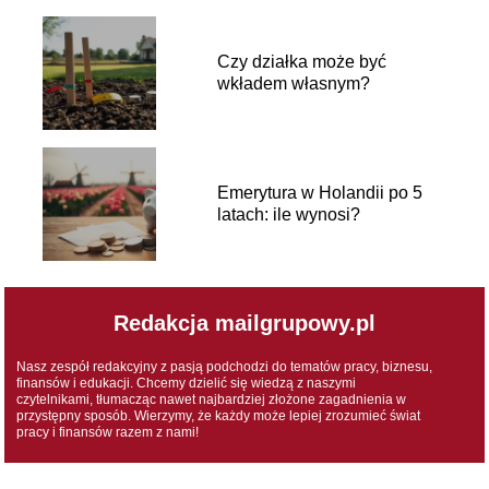
Czy działka może być
wkładem własnym?
Emerytura w Holandii po 5
latach: ile wynosi?
Redakcja mailgrupowy.pl
Nasz zespół redakcyjny z pasją podchodzi do tematów pracy, biznesu,
finansów i edukacji. Chcemy dzielić się wiedzą z naszymi
czytelnikami, tłumacząc nawet najbardziej złożone zagadnienia w
przystępny sposób. Wierzymy, że każdy może lepiej zrozumieć świat
pracy i finansów razem z nami!