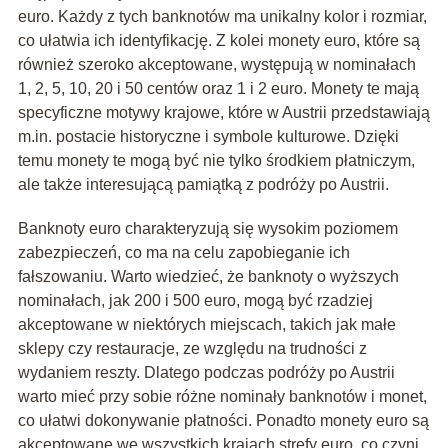
euro. Każdy z tych banknotów ma unikalny kolor i rozmiar,
co ułatwia ich identyfikację. Z kolei monety euro, które są
również szeroko akceptowane, występują w nominałach
1, 2, 5, 10, 20 i 50 centów oraz 1 i 2 euro. Monety te mają
specyficzne motywy krajowe, które w Austrii przedstawiają
m.in. postacie historyczne i symbole kulturowe. Dzięki
temu monety te mogą być nie tylko środkiem płatniczym,
ale także interesującą pamiątką z podróży po Austrii.
Banknoty euro charakteryzują się wysokim poziomem
zabezpieczeń, co ma na celu zapobieganie ich
fałszowaniu. Warto wiedzieć, że banknoty o wyższych
nominałach, jak 200 i 500 euro, mogą być rzadziej
akceptowane w niektórych miejscach, takich jak małe
sklepy czy restauracje, ze względu na trudności z
wydaniem reszty. Dlatego podczas podróży po Austrii
warto mieć przy sobie różne nominały banknotów i monet,
co ułatwi dokonywanie płatności. Ponadto monety euro są
akceptowane we wszystkich krajach strefy euro, co czyni